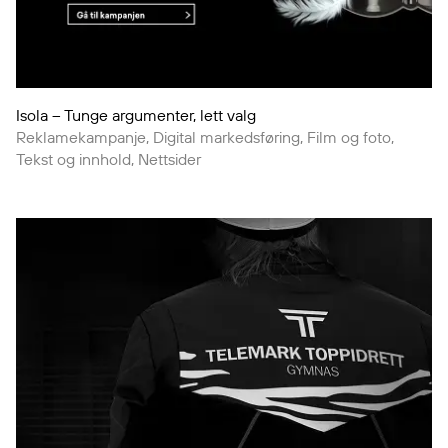
Isola – Tunge argumenter, lett valg
Reklamekampanje, Digital markedsføring, Film og foto,
Tekst og innhold, Nettsider