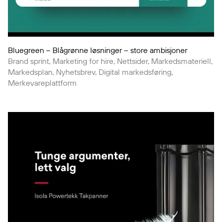
Bluegreen – Blågrønne løsninger – store ambisjoner
Brand sprint, Marketing for hire, Nettsider, Markedsmateriell,
Markedsplan, Nyhetsbrev, Digital markedsføring,
Merkevareplattform