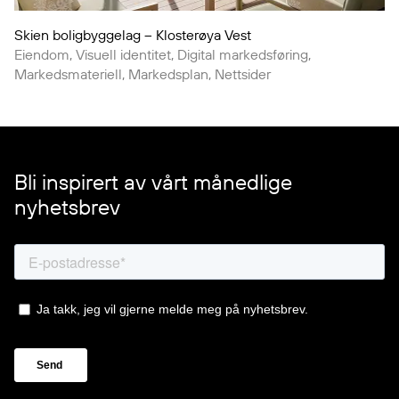
Skien boligbyggelag – Klosterøya Vest
Eiendom, Visuell identitet, Digital markedsføring,
Markedsmateriell, Markedsplan, Nettsider
Bli inspirert av vårt månedlige
nyhetsbrev