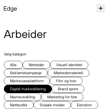
Arbeider
Velg kategori
Alle
Nettsider
Visuell identitet
Reklamekampanje
Markedsmateriell
Merkevareplattform
Film og foto
Digital markedsføring
Brand sprint
Navneutvikling
Marketing for hire
Nettbutikk
Sosiale medier
Eiendom