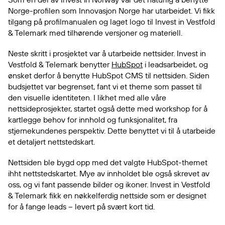
Norge-profilen som Innovasjon Norge har utarbeidet. Vi fikk
tilgang på profilmanualen og laget logo til Invest in Vestfold
& Telemark med tilhørende versjoner og materiell.
Neste skritt i prosjektet var å utarbeide nettsider. Invest in
Vestfold & Telemark benytter
HubSpot
i leadsarbeidet, og
ønsket derfor å benytte HubSpot CMS til nettsiden. Siden
budsjettet var begrenset, fant vi et theme som passet til
den visuelle identiteten. I likhet med alle våre
nettsideprosjekter, startet også dette med workshop for å
kartlegge behov for innhold og funksjonalitet, fra
stjernekundenes perspektiv. Dette benyttet vi til å utarbeide
et detaljert nettstedskart.
Nettsiden ble bygd opp med det valgte HubSpot-themet
ihht nettstedskartet. Mye av innholdet ble også skrevet av
oss, og vi fant passende bilder og ikoner. Invest in Vestfold
& Telemark fikk en nøkkelferdig nettside som er designet
for å fange leads – levert på svært kort tid.