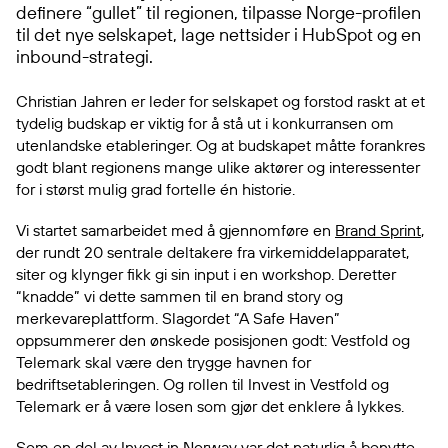
definere “gullet” til regionen, tilpasse Norge-profilen
til det nye selskapet, lage nettsider i HubSpot og en
inbound-strategi.
Christian Jahren er leder for selskapet og forstod raskt at et
tydelig budskap er viktig for å stå ut i konkurransen om
utenlandske etableringer. Og at budskapet måtte forankres
godt blant regionens mange ulike aktører og interessenter
for i størst mulig grad fortelle én historie.
Vi startet samarbeidet med å gjennomføre en
Brand Sprint
,
der rundt 20 sentrale deltakere fra virkemiddelapparatet,
siter og klynger fikk gi sin input i en workshop. Deretter
“knadde” vi dette sammen til en brand story og
merkevareplattform. Slagordet “A Safe Haven”
oppsummerer den ønskede posisjonen godt: Vestfold og
Telemark skal være den trygge havnen for
bedriftsetableringen. Og rollen til Invest in Vestfold og
Telemark er å være losen som gjør det enklere å lykkes.
Som en del av Invest in Norway var det naturlig å benytte