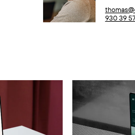
thomas@e
930 39 5