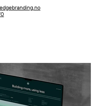
dgebranding.no
70