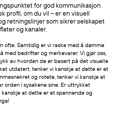
angspunktet for god kommunikasjon.
sk profil, om du vil – er en visuell
 retningslinjer som sikrer selskapet
flater og kanaler.
man ofte. Samtidig er vi raske med å dømme
gså med bedrifter og merkevarer. Vi gjør oss,
trykk av hvordan de er basert på det visuelle
kket utdatert, tenker vi kanskje at dette er et
emmesnekret og rotete, tenker vi kanskje at
ar orden i sysakene sine. Er uttrykket
 kanskje at dette er et spennende og
nga!