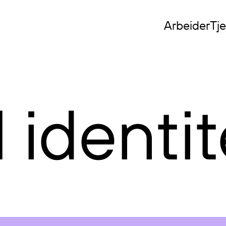
Arbeider
Tj
l identit