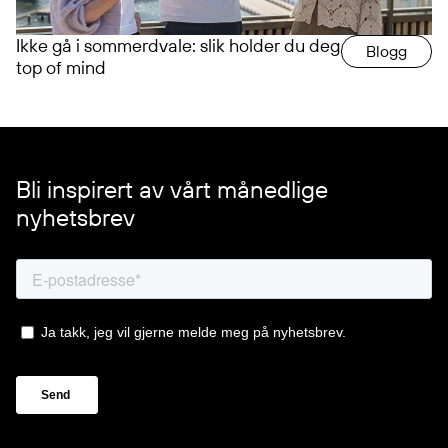
Ikke gå i sommerdvale: slik holder du deg
Blogg
top of mind
Bli inspirert av vårt månedlige
nyhetsbrev