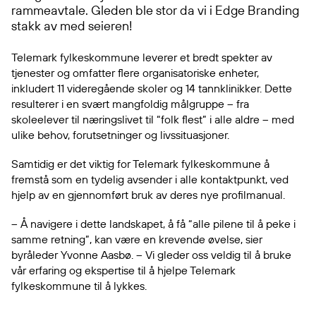
rammeavtale. Gleden ble stor da vi i Edge Branding
stakk av med seieren!
Telemark fylkeskommune leverer et bredt spekter av
tjenester og omfatter flere organisatoriske enheter,
inkludert 11 videregående skoler og 14 tannklinikker. Dette
resulterer i en svært mangfoldig målgruppe – fra
skoleelever til næringslivet til “folk flest” i alle aldre – med
ulike behov, forutsetninger og livssituasjoner.
Samtidig er det viktig for Telemark fylkeskommune å
fremstå som en tydelig avsender i alle kontaktpunkt, ved
hjelp av en gjennomført bruk av deres nye profilmanual.
– Å navigere i dette landskapet, å få “alle pilene til å peke i
samme retning”, kan være en krevende øvelse, sier
byråleder Yvonne Aasbø. – Vi gleder oss veldig til å bruke
vår erfaring og ekspertise til å hjelpe Telemark
fylkeskommune til å lykkes.