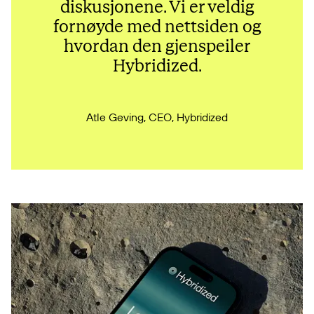
diskusjonene. Vi er veldig
fornøyde med nettsiden og
hvordan den gjenspeiler
Hybridized.
Atle Geving, CEO, Hybridized