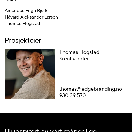
Amandus Engh Bjerk
Håvard Aleksander Larsen
Thomas Flogstad
Prosjekteier
Thomas Flogstad
Kreativ leder
thomas@edgebranding.no
930 39 570
Bli inspirert av vårt månedlige